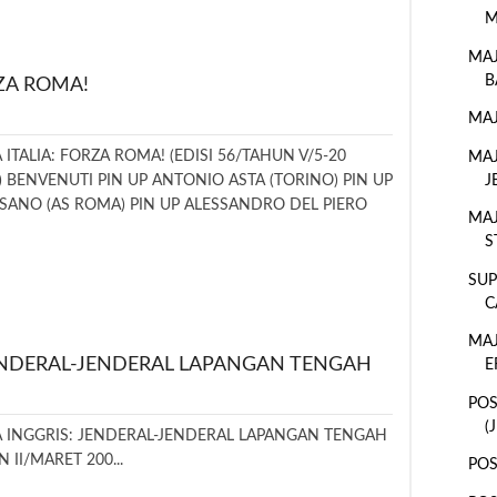
M
MAJ
B
RZA ROMA!
MAJ
 ITALIA: FORZA ROMA! (EDISI 56/TAHUN V/5-20
MAJ
J
) BENVENUTI PIN UP ANTONIO ASTA (TORINO) PIN UP
SANO (AS ROMA) PIN UP ALESSANDRO DEL PIERO
MAJ
S
SUP
C
MAJ
JENDERAL-JENDERAL LAPANGAN TENGAH
E
POS
(
A INGGRIS: JENDERAL-JENDERAL LAPANGAN TENGAH
N II/MARET 200...
POS