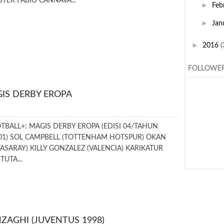
STER FABIO CANNAVA...
►
Feb
►
Jan
►
2016
(
FOLLOWE
IS DERBY EROPA
BALL+: MAGIS DERBY EROPA (EDISI 04/TAHUN
001) SOL CAMPBELL (TOTTENHAM HOTSPUR) OKAN
ASARAY) KILLY GONZALEZ (VALENCIA) KARIKATUR
TUTA...
NZAGHI (JUVENTUS 1998)