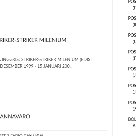
POS
(
POS
(
POS
TRIKER-STRIKER MILENIUM
(
POS
(
 INGGRIS: STRIKER-STRIKER MILENIUM (EDISI
DESEMBER 1999 - 15 JANUARI 200...
POS
(
POS
(
POS
1
 CANNAVARO
BOL
A