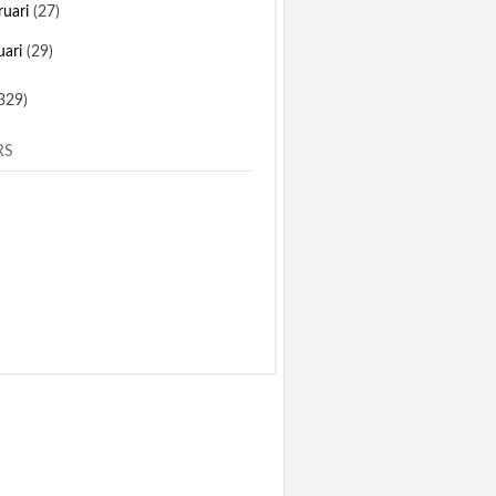
ruari
(27)
uari
(29)
329)
RS