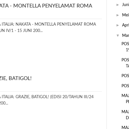
►
Jun
AKATA - MONTELLA PENYELAMAT ROMA
►
Me
 ITALIA: NAKATA - MONTELLA PENYELAMAT ROMA
►
Apr
N IV/1 - 15 JUNI 200...
▼
Ma
POS
1
POS
T
POS
IE, BATIGOL!
POS
MAJ
ITALIA: GRAZIE, BATIGOL! (EDISI 20/TAHUN III/24
P
00...
MAJ
D
MAJ