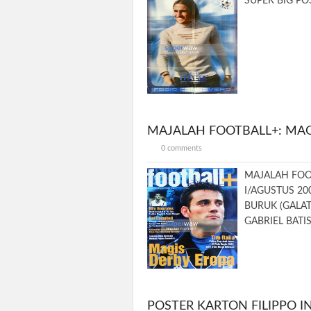
SUPER BIG PO
MAJALAH FOOTBALL+: MAG
0 comments
MAJALAH FOOT
I/AGUSTUS 2
BURUK (GALAT
GABRIEL BATIS
POSTER KARTON FILIPPO I