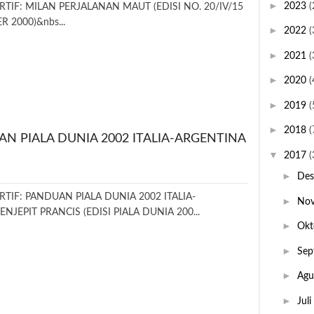
►
2023
(
TIF: MILAN PERJALANAN MAUT (EDISI NO. 20/IV/15
R 2000)&nbs...
►
2022
(
►
2021
(
►
2020
(
►
2019
(
►
2018
(
N PIALA DUNIA 2002 ITALIA-ARGENTINA
▼
2017
(
►
De
TIF: PANDUAN PIALA DUNIA 2002 ITALIA-
►
No
JEPIT PRANCIS (EDISI PIALA DUNIA 200...
►
Okt
►
Sep
►
Agu
►
Juli