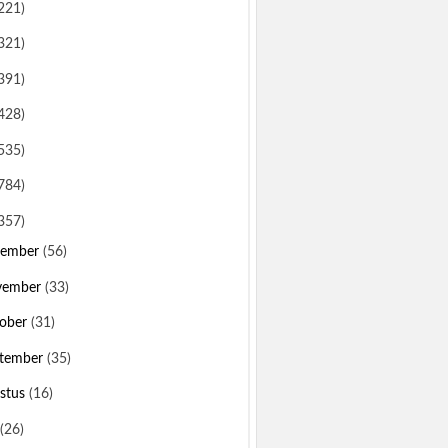
221)
321)
391)
428)
535)
784)
357)
sember
(56)
vember
(33)
ober
(31)
tember
(35)
stus
(16)
(26)