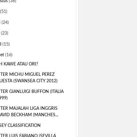
stus
(38)
(51)
i
(24)
i
(23)
il
(15)
ret
(16)
IH KAWE ATAU ORI?
TER MICHU MIGUEL PEREZ
UESTA (SWANSEA CITY 2012)
TER GIANLUIGI BUFFON (ITALIA
999)
TER MAJALAH LIGA INGGRIS
AVID BECKHAM (MANCHES...
SEY CLASSIFICATION
TER LUIS FABIANO (SEVILLA