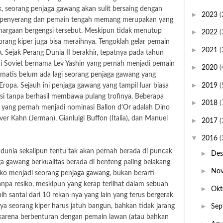
k, seorang penjaga gawang akan sulit bersaing dengan
►
2023
(
si penyerang dan pemain tengah memang merupakan yang
ghargaan bergengsi tersebut. Meskipun tidak menutup
►
2022
(
ang kiper juga bisa meraihnya. Tengoklah gelar pemain
►
2021
(
. Sejak Perang Dunia II berakhir, tepatnya pada tahun
ni Soviet bernama Lev Yashin yang pernah menjadi pemain
►
2020
(
tomatis belum ada lagi seorang penjaga gawang yang
►
2019
(
ropa. Sejauh ini penjaga gawang yang tampil luar biasa
i tanpa berhasil membawa pulang trofinya. Beberapa
►
2018
(
a yang pernah menjadi nominasi Ballon d'Or adalah Dino
Oliver Kahn (Jerman), Gianluigi Buffon (Italia), dan Manuel
►
2017
(
▼
2016
(
 dunia sekalipun tentu tak akan pernah berada di puncak
►
De
a gawang berkualitas berada di benteng paling belakang
►
No
iko menjadi seorang penjaga gawang, bukan berarti
npa resiko, meskipun yang kerap terlihat dalam sebuah
►
Okt
ih santai dari 10 rekan nya yang lain yang terus bergerak
►
ya seorang kiper harus jatuh bangun, bahkan tidak jarang
Sep
 karena berbenturan dengan pemain lawan (atau bahkan