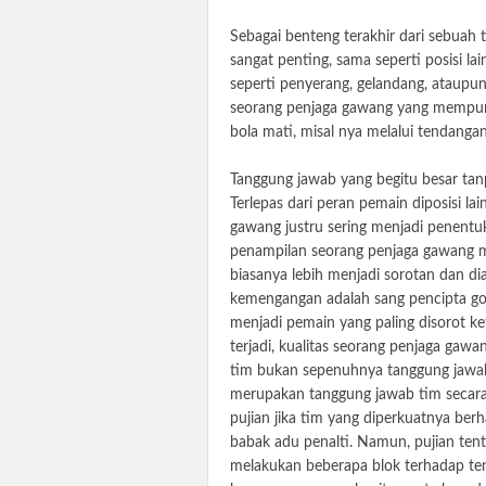
Sebagai benteng terakhir dari sebuah 
sangat penting, sama seperti posisi la
seperti penyerang, gelandang, ataup
seorang penjaga gawang yang mempunya
bola mati, misal nya melalui tendanga
Tanggung jawab yang begitu besar tan
Terlepas dari peran pemain diposisi la
gawang justru sering menjadi penentuk
penampilan seorang penjaga gawang m
biasanya lebih menjadi sorotan dan d
kemengangan adalah sang pencipta gol
menjadi pemain yang paling disorot ke
terjadi, kualitas seorang penjaga gaw
tim bukan sepenuhnya tanggung jawab
merupakan tanggung jawab tim secara
pujian jika tim yang diperkuatnya ber
babak adu penalti. Namun, pujian tentu
melakukan beberapa blok terhadap te