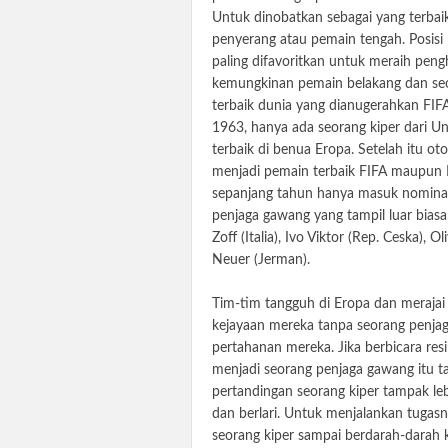
Untuk dinobatkan sebagai yang terbai
penyerang atau pemain tengah. Posi
paling difavoritkan untuk meraih pen
kemungkinan pemain belakang dan seor
terbaik dunia yang dianugerahkan FIFA
1963, hanya ada seorang kiper dari U
terbaik di benua Eropa. Setelah itu o
menjadi pemain terbaik FIFA maupun E
sepanjang tahun hanya masuk nominas
penjaga gawang yang tampil luar bias
Zoff (Italia), Ivo Viktor (Rep. Ceska), 
Neuer (Jerman).
Tim-tim tangguh di Eropa dan merajai
kejayaan mereka tanpa seorang penjag
pertahanan mereka. Jika berbicara res
menjadi seorang penjaga gawang itu ta
pertandingan seorang kiper tampak leb
dan berlari. Untuk menjalankan tugasn
seorang kiper sampai berdarah-darah