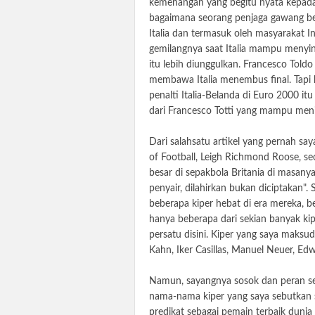
kemenangan yang begitu nyata kepada
bagaimana seorang penjaga gawang ber
Italia dan termasuk oleh masyarakat I
gemilangnya saat Italia mampu menyin
itu lebih diunggulkan. Francesco Tol
membawa Italia menembus final. Tapi ba
penalti Italia-Belanda di Euro 2000 i
dari Francesco Totti yang mampu meni
Dari salahsatu artikel yang pernah s
of Football, Leigh Richmond Roose, s
besar di sepakbola Britania di masany
penyair, dilahirkan bukan diciptakan
beberapa kiper hebat di era mereka, b
hanya beberapa dari sekian banyak ki
persatu disini. Kiper yang saya maksudk
Kahn, Iker Casillas, Manuel Neuer, Edw
Namun, sayangnya sosok dan peran se
nama-nama kiper yang saya sebutkan 
predikat sebagai pemain terbaik dunia 