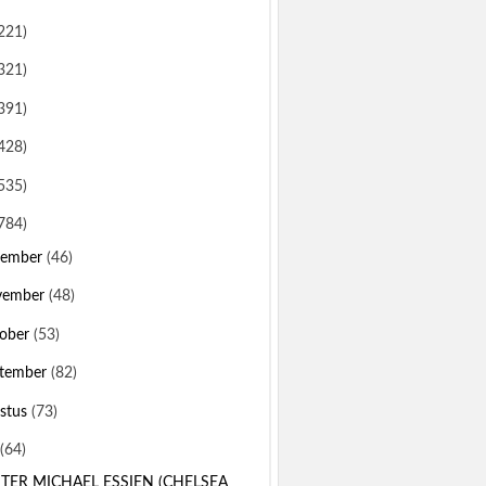
221)
321)
391)
428)
535)
784)
sember
(46)
vember
(48)
ober
(53)
tember
(82)
stus
(73)
(64)
TER MICHAEL ESSIEN (CHELSEA