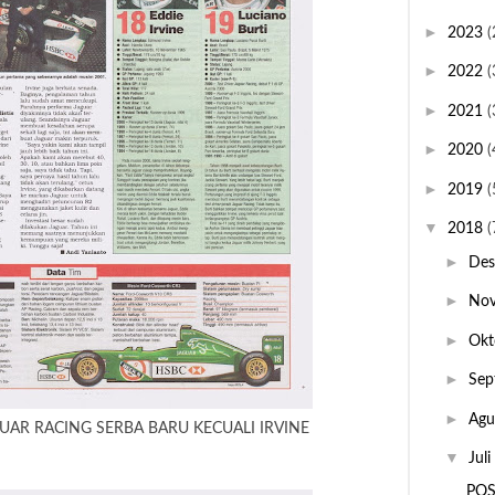
►
2023
(
►
2022
(
►
2021
(
►
2020
(
►
2019
(
▼
2018
(
►
De
►
No
►
Okt
►
Sep
►
Agu
UAR RACING SERBA BARU KECUALI IRVINE
▼
Juli
POS