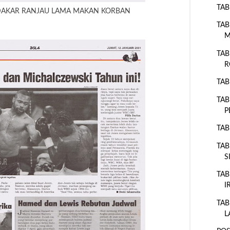
TAB
DAKAR RANJAU LAMA MAKAN KORBAN
TAB
M
TAB
R
TAB
TAB
P
TAB
TAB
S
TAB
I
TAB
L