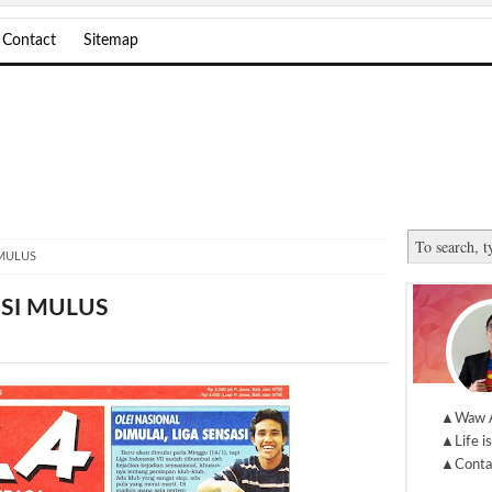
Contact
Sitemap
 MULUS
ISI MULUS
▲Waw 
▲Life is
▲Conta