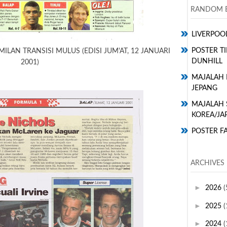
RANDOM E
LIVERPOO
POSTER TI
ILAN TRANSISI MULUS (EDISI JUM'AT, 12 JANUARI
DUNHILL
2001)
MAJALAH 
JEPANG
MAJALAH 
KOREA/JA
POSTER FA
ARCHIVES
►
2026
(
►
2025
(
►
2024
(