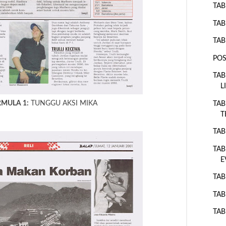
TAB
TAB
TAB
POS
TAB
L
MULA 1:
TUNGGU AKSI MIKA
TAB
T
TAB
TAB
E
TAB
TAB
TAB