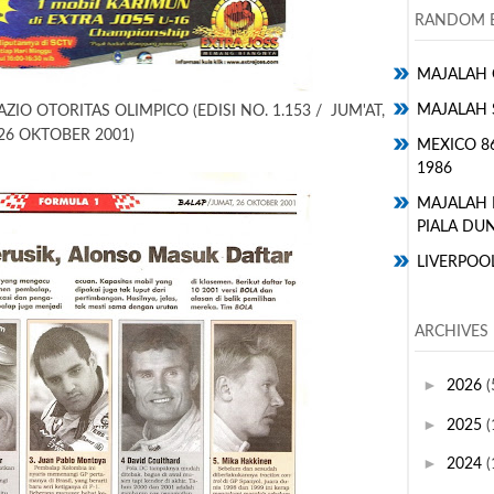
RANDOM E
MAJALAH 
MAJALAH 
AZIO OTORITAS OLIMPICO (EDISI NO. 1.153 / JUM'AT,
26 OKTOBER 2001)
MEXICO 8
1986
MAJALAH
PIALA DUN
LIVERPOO
ARCHIVES
►
2026
(
►
2025
(
►
2024
(