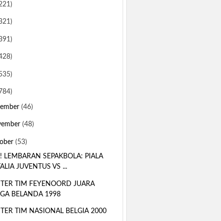
221)
321)
391)
428)
535)
784)
sember
(46)
vember
(48)
ober
(53)
! LEMBARAN SEPAKBOLA: PIALA
TALIA JUVENTUS VS ...
TER TIM FEYENOORD JUARA
IGA BELANDA 1998
TER TIM NASIONAL BELGIA 2000