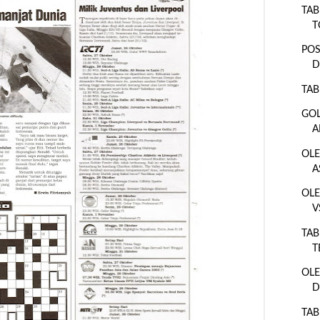
TAB
T
POS
D
TAB
GOL
A
OLE
A
OLE
V
TAB
T
OLE
D
TAB