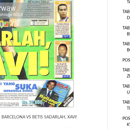
T
TAB
D
TAB
B
TAB
B
POS
TAB
Z
TAB
U
TAB
T
 BARCELONA VS BETIS SADARLAH, XAVI!
POS
K