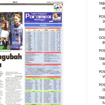
TAB
P
POS
2
BIA
GOL
B
POS
TAB
S
POS
V
POS
(
TAB
S