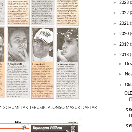
►
2023
(
►
2022
(
►
2021
(
►
2020
(
►
2019
(
▼
2018
(
►
De
►
No
▼
Okt
OLE
I
01 SCHUMI TAK TERUSIK, ALONSO MASUK DAFTAR
POS
L
POS