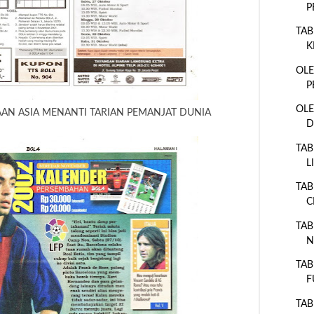
P
TAB
K
OLE
P
OLE
AN ASIA MENANTI TARIAN PEMANJAT DUNIA
D
TAB
L
TAB
C
TAB
N
TAB
F
TAB