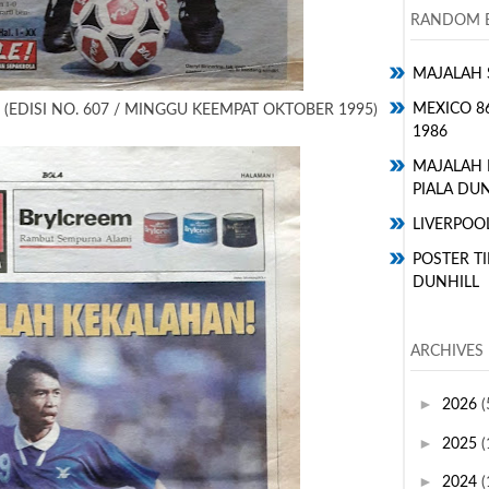
RANDOM E
MAJALAH 
MEXICO 8
(EDISI NO. 607 / MINGGU KEEMPAT OKTOBER 1995)
1986
MAJALAH
PIALA DUN
LIVERPOO
POSTER TI
DUNHILL
ARCHIVES
►
2026
(
►
2025
(
►
2024
(