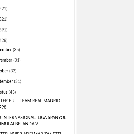
221)
321)
391)
428)
sember
(35)
vember
(31)
ober
(33)
tember
(31)
stus
(43)
TER FULL TEAM REAL MADRID
998
! INTERNASIONAL: LIGA SPANYOL
IMULAI BELANDA V...