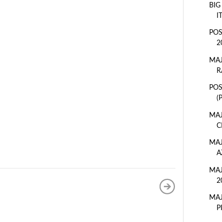
BIG
I
POS
2
MAJ
R
POS
(
MAJ
C
MAJ
A
MAJ
2
MAJ
P