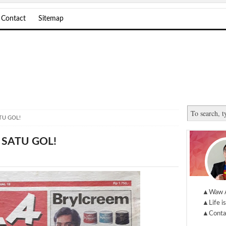
Contact
Sitemap
TU GOL!
 SATU GOL!
▲Waw 
▲Life is
▲Conta