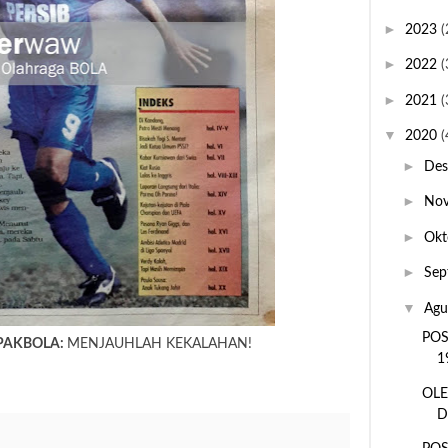
►
2023
(
►
2022
(
►
2021
(
▼
2020
(
►
De
►
No
►
Okt
►
Sep
▼
Agu
POS
PAKBOLA:
MENJAUHLAH KEKALAHAN!
1
OLE
D