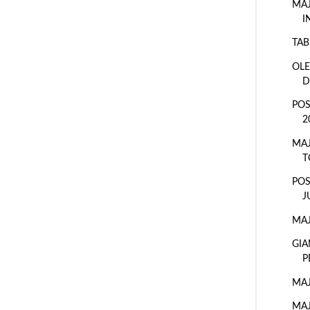
MAJ
I
TAB
OLE
D
POS
2
MAJ
T
POS
J
MAJ
GIA
P
MAJ
MAJ