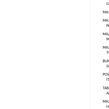
G
MAJ
MAJ
P
MAJ
M
MAJ
T
BUK
S
POS
I
TAB
A
MAJ
H