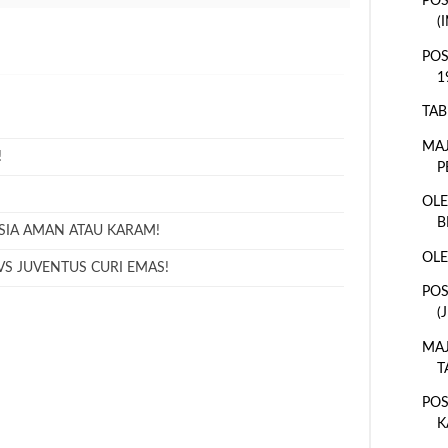
POS
(
POS
1
TAB
MAJ
!
P
OLE
B
SIA AMAN ATAU KARAM!
OLE
VS JUVENTUS CURI EMAS!
POS
(
MAJ
T
POS
K