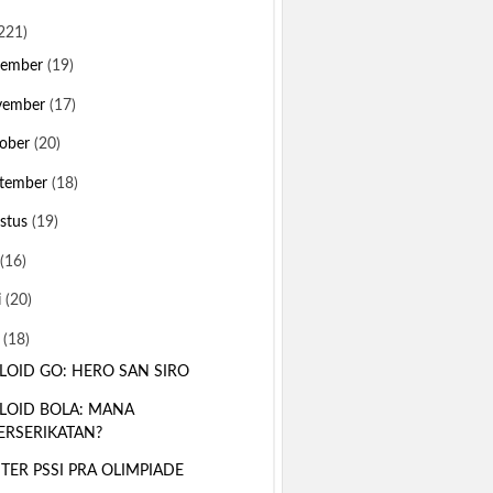
221)
sember
(19)
vember
(17)
ober
(20)
tember
(18)
stus
(19)
(16)
i
(20)
i
(18)
LOID GO: HERO SAN SIRO
LOID BOLA: MANA
ERSERIKATAN?
TER PSSI PRA OLIMPIADE