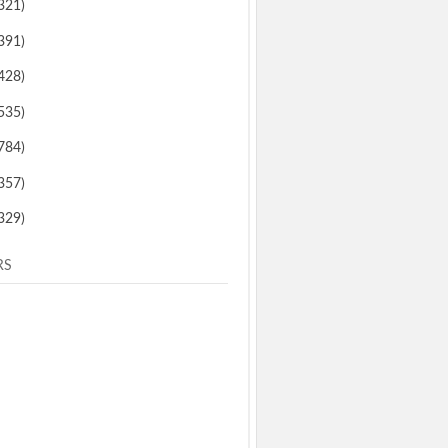
321)
391)
428)
535)
784)
357)
329)
RS