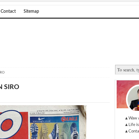
Contact
Sitemap
IRO
N SIRO
▲Waw 
▲Life is
▲Conta