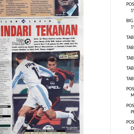
POS
1
BIG
1
TAB
TAB
TAB
TAB
TAB
POS
M
POS
P
POS
D