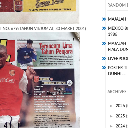
RANDOM E
MAJALAH 
MEXICO 8
 NO. 679/TAHUN VII/JUM'AT, 30 MARET 2001)
1986
MAJALAH
PIALA DUN
LIVERPOO
POSTER TI
DUNHILL
ARCHIVES
►
2026
(
►
2025
(
►
2024
(