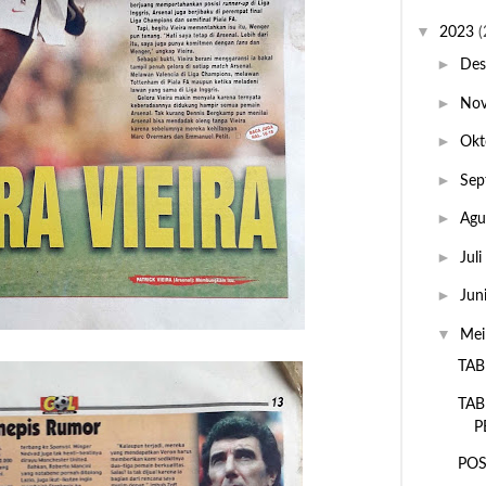
▼
2023
(
►
De
►
No
►
Okt
►
Sep
►
Agu
►
Juli
►
Jun
▼
Me
TAB
TAB
P
POS