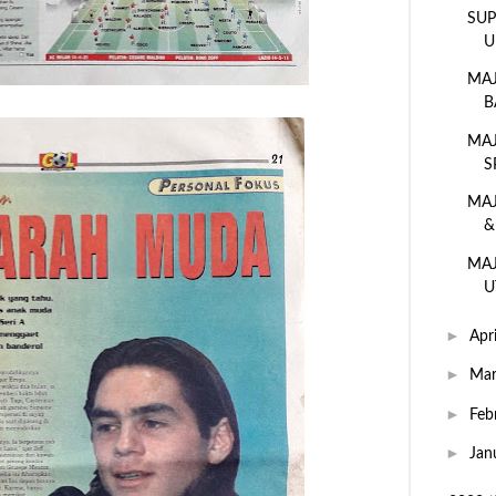
SUP
U
MAJ
B
MAJ
S
MAJ
&
MAJ
U
►
Apr
►
Ma
►
Feb
►
Jan