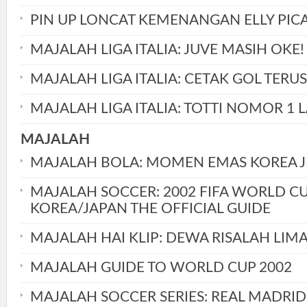
PIN UP LONCAT KEMENANGAN ELLY PIC
MAJALAH LIGA ITALIA: JUVE MASIH OKE!
MAJALAH LIGA ITALIA: CETAK GOL TERUS
MAJALAH LIGA ITALIA: TOTTI NOMOR 1 L
MAJALAH
MAJALAH BOLA: MOMEN EMAS KOREA 
MAJALAH SOCCER: 2002 FIFA WORLD C
KOREA/JAPAN THE OFFICIAL GUIDE
MAJALAH HAI KLIP: DEWA RISALAH LIM
MAJALAH GUIDE TO WORLD CUP 2002
MAJALAH SOCCER SERIES: REAL MADRID