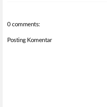
0 comments:
Posting Komentar