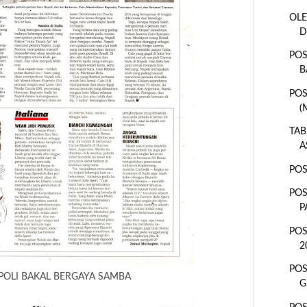
OLE
D
POS
B
POS
(
TAB
A
POS
POS
P
POS
2
PO
OLI BAKAL BERGAYA SAMBA
G