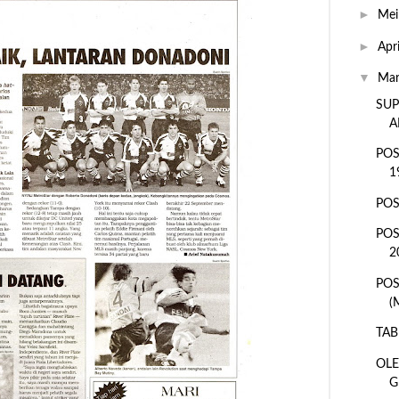
►
Me
►
Apr
▼
Ma
SUP
A
POS
1
POS
POS
2
POS
(
TAB
OLE
G