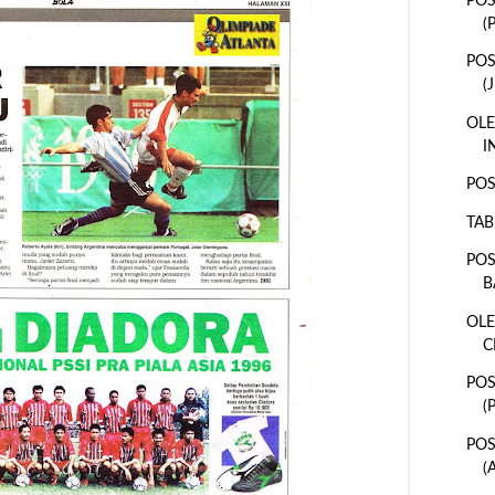
POS
(
POS
(
OLE
I
POS
TAB
POS
B
OLE
C
POS
(
PO
(