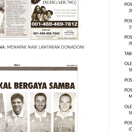
POS
2
POS
1
PO
(
NA:
MENAPAK NAIK LANTARAN DONADONI
TAB
OLE
S
POS
POS
M
OLE
S
POS
(