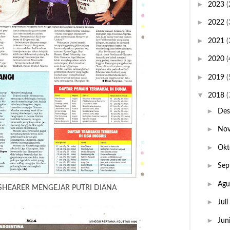
►
2023
(
►
2022
(
►
2021
(
►
2020
(
►
2019
(
▼
2018
(
►
De
►
No
►
Okt
►
Sep
►
Agu
SHEARER MENGEJAR PUTRI DIANA
►
Juli
►
Jun