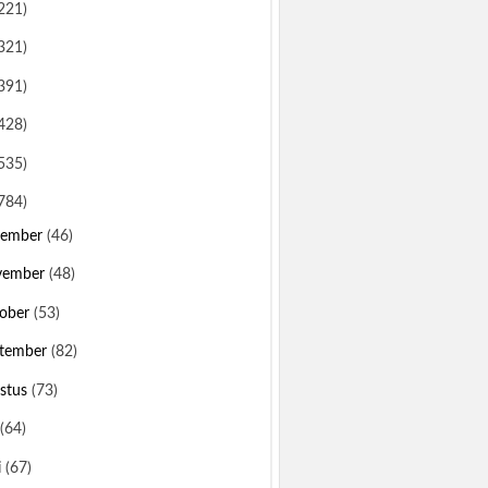
221)
321)
391)
428)
535)
784)
sember
(46)
vember
(48)
ober
(53)
tember
(82)
stus
(73)
(64)
i
(67)