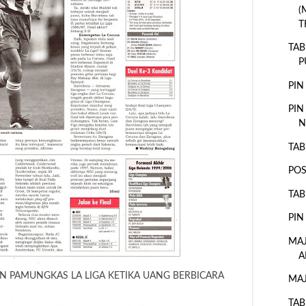
(
T
TAB
P
PIN
PIN
N
TAB
POS
TAB
PIN
MAJ
A
N PAMUNGKAS LA LIGA KETIKA UANG BERBICARA
MAJ
TAB