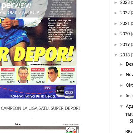
►
2023
(
►
2022
(
►
2021
(
►
2020
(
►
2019
(
▼
2018
(
►
De
►
No
►
Okt
►
Sep
▼
Agu
CAMPEON LA LIGA SATU, SUPER DEPOR!
TAB
S
BIG