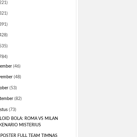
221)
321)
391)
428)
535)
784)
sember
(46)
vember
(48)
ober
(53)
tember
(82)
stus
(73)
LOID BOLA: ROMA VS MILAN
KENARIO MISTERIUS
 POSTER FULL TEAM TIMNAS