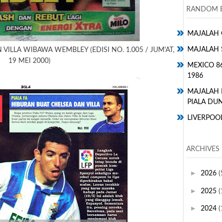
RANDOM E
MAJALAH 
MAJALAH 
VILLA WIBAWA WEMBLEY (EDISI NO. 1.005 / JUM'AT,
19 MEI 2000)
MEXICO 8
1986
MAJALAH
PIALA DUN
LIVERPOO
ARCHIVES
►
2026
(
►
2025
(
►
2024
(