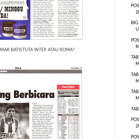
POS
2
BIG
U
POS
R
MAR BATISTUTA INTER ATAU ROMA?
TAB
M
TAB
M
TAB
M
TAB
POS
2
POS