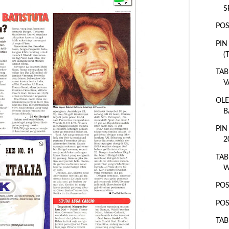
S
POS
PIN
(
TAB
V
OLE
B
PIN
2
TAB
W
POS
POS
TAB