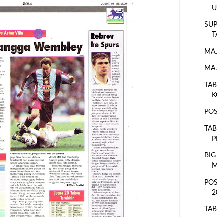
U
SUP
T
MAJ
MAJ
TAB
K
POS
TAB
P
BIG
M
POS
2
TAB