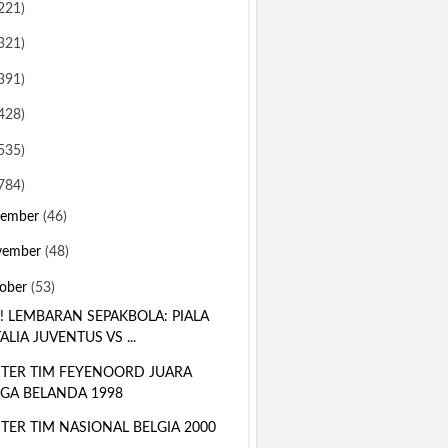
221)
321)
391)
428)
535)
784)
sember
(46)
vember
(48)
ober
(53)
! LEMBARAN SEPAKBOLA: PIALA
TALIA JUVENTUS VS ...
TER TIM FEYENOORD JUARA
IGA BELANDA 1998
TER TIM NASIONAL BELGIA 2000