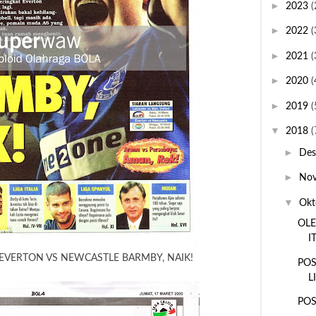
►
2023
(
►
2022
(
►
2021
(
►
2020
(
►
2019
(
▼
2018
(
►
De
►
No
▼
Okt
OLE
I
EVERTON VS NEWCASTLE BARMBY, NAIK!
POS
L
POS