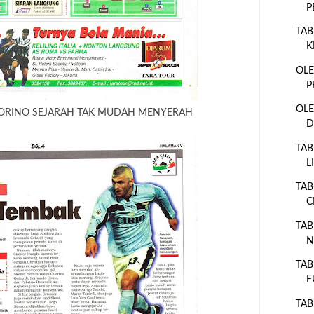
P
TAB
K
OLE
P
OLE
TORINO SEJARAH TAK MUDAH MENYERAH
D
TAB
L
TAB
C
TAB
N
TAB
F
TAB