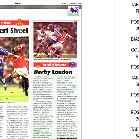
TAB
P
POS
2
BIA
GOL
B
POS
TAB
S
POS
V
POS
(
TAB
S