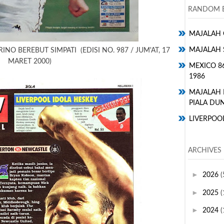
RANDOM E
MAJALAH 
MAJALAH 
INO BEREBUT SIMPATI (EDISI NO. 987 / JUM'AT, 17
MARET 2000)
MEXICO 8
1986
MAJALAH
PIALA DUN
LIVERPOO
ARCHIVES
►
2026
(
►
2025
(
►
2024
(