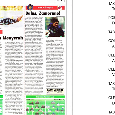
TAB
T
POS
D
TAB
GOL
A
OLE
A
OLE
V
TAB
T
OLE
D
TAB