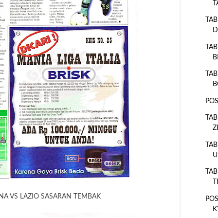
T
TAB
D
TAB
B
TAB
B
POS
TAB
Z
TAB
U
TAB
T
NA VS LAZIO SASARAN TEMBAK
POS
K